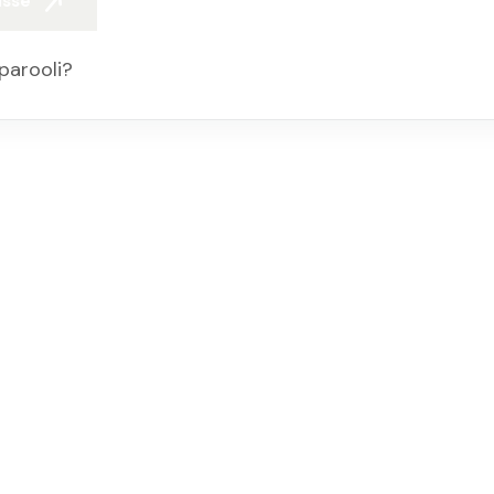
isse
parooli?