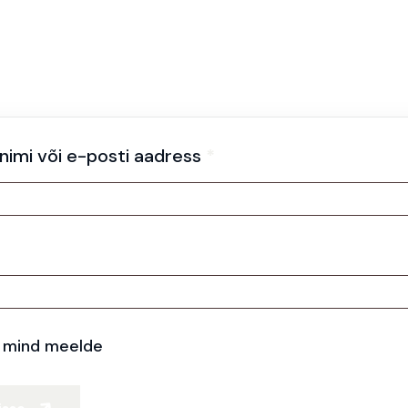
Logi sisse
nimi või e-posti aadress
*
 mind meelde