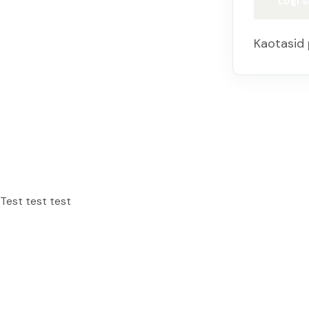
Logi s
Kaotasid 
Test test test