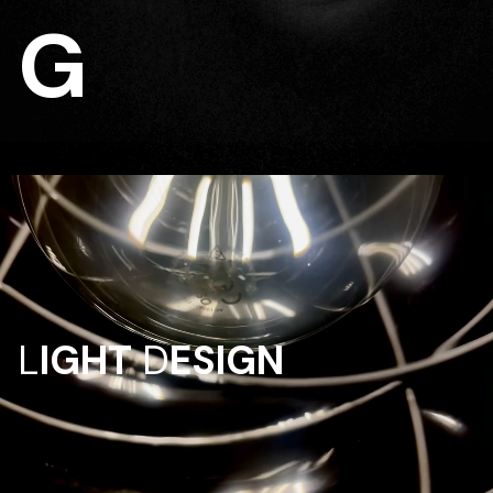
G
L
IGHT
D
ESIGN