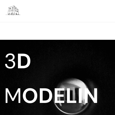
3
D
M
ODELIN