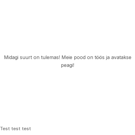
silmapiiril
Midagi suurt on tulemas! Meie pood on töös ja avatakse
peagi!
Test test test